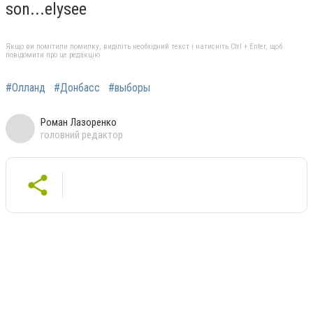
son...elysee
Якщо ви помітили помилку, виділіть необхідний текст і натисніть Ctrl + Enter, щоб
повідомити про це редакцію
#Олланд
#Донбасс
#выборы
Роман Лазоренко
головний редактор