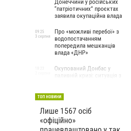
Донеччини у російських
“патріотичних” проєктах
заявила окупаційна влада
Про «можливі перебої» з
09:25
3 серпня
водопостачанням
попередила мешканців
влада «ДНР»
Окупований Донбас у
18:23
2 серпня
паливній кризі: ситуація з
цінами, чергами та прогноз
експерта
ТОП НОВИНИ
Лише 1567 осіб
«офіційно»
працевлаштовано у так