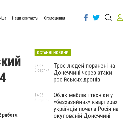
іша
Наши контакты
Оголошення
ОСТАННІ НОВИНИ
ский
Троє людей поранені на
23:08
5 серпня
Донеччині через атаки
 4
російських дронів
Облік меблів і техніки у
14:06
5 серпня
«безхазяйних» квартирах
українців почала Росія на
2 работа
окупованій Донеччині