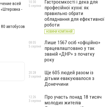
Гастроємкості і дека для
10:30
ечение всей
5 серпня
професійної кухні: як
 «Штеровка -
правильно обрати
обладнання для ефективної
роботи
 80 автобусов
НОВИНИ КОМПАНІЙ
Лише 1567 осіб «офіційно»
08:05
5 серпня
працевлаштовано у так
званій «ДНР» з початку
року
Ще 605 людей разом із
20:28
3 серпня
дітьми евакуювалося з
Донеччини
Про участь понад 18 тисяч
12:26
3 серпня
молодих жителів