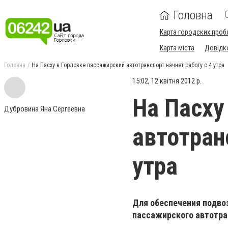
Головна
Карта городских проб
Карта міста
Довідк
Головна
На Пасху в Горловке пассажирский автотранспорт начнет работу с 4 утра
15:02, 12 квітня 2012 р.
На Пасху
Дубровина Яна Сергеевна
автотран
утра
Для обеспечения подвоз
пассажирского автотран