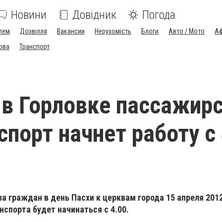
Новини
Довідник
Погода
лем
Дозвілля
Вакансии
Нерухомість
Блоги
Авто / Мото
Аф
ова
Транспорт
 в Горловке пассажир
спорт начнет работу с
а граждан в день Пасхи к церквам города 15 апреля 201
спорта будет начинаться с 4.00.