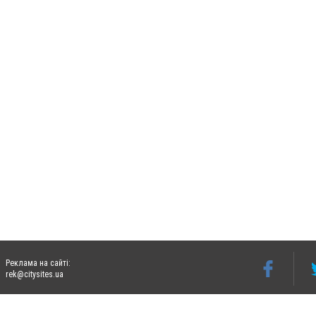
Реклама на сайті:
rek@citysites.ua
Допускається цитування матеріалів без отримання попередньої згоди 06242.ua за ум