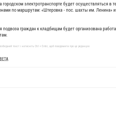
а городском электротранспорте будет осуществляться в т
нами по маршрутам: «Штеровка - пос. шахты им. Ленина» и
я подвоза граждан к кладбищам будет организована работа
там.
бхідний текст і натисніть Ctrl + Enter, щоб повідомити про це редакцію
ВЕТА