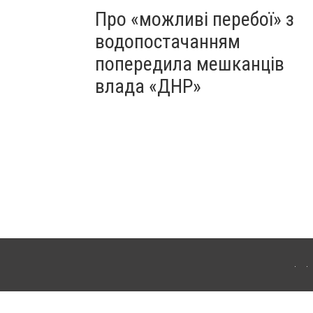
Про «можливі перебої» з
водопостачанням
попередила мешканців
влада «ДНР»
Для інтернет-видань обов'язкове розміщення прямого, відкритого для пошукових