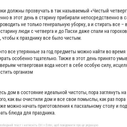
ки должны прозвучать в так называемый «Чистый четверг
енно в этот день в старину прибирали непосредственно в 
оводить не только генеральную уборку, а и стирать все – 
в старину люди с четверга и до Пасхи даже спали на горохо
, чтобы к празднику все было чистым.
 что все утерянные за год предметы можно найти во время 
ирать особенно тщательно. Также в этот день принято умы
оверьям четверговая вода несет в себе особую силу, исце
истить организм
есь дом в состояние идеальной чистоты, пора заглянуть на
ого, как вы очистили дом и все свои помыслы, как раз пора
же можно начать приготовления к пасхальному столу и под
рать блюда для праздника.
бхідний текст і натисніть Ctrl + Enter, щоб повідомити про це редакцію