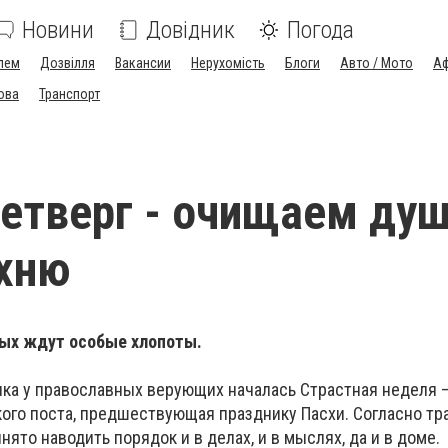
Новини
Довідник
Погода
лем
Дозвілля
Вакансии
Нерухомість
Блоги
Авто / Мото
Аф
ова
Транспорт
етверг - очищаем душ
ухню
ных ждут особые хлопоты.
ка у православных верующих началась Страстная неделя –
ого поста, предшествующая празднику Пасхи. Согласно тр
нято наводить порядок и в делах, и в мыслях, да и в доме.