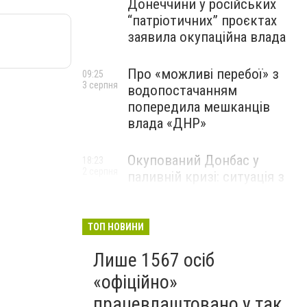
Донеччини у російських
“патріотичних” проєктах
заявила окупаційна влада
Про «можливі перебої» з
09:25
3 серпня
водопостачанням
попередила мешканців
влада «ДНР»
Окупований Донбас у
18:23
2 серпня
паливній кризі: ситуація з
цінами, чергами та прогноз
експерта
ТОП НОВИНИ
Лише 1567 осіб
«офіційно»
працевлаштовано у так