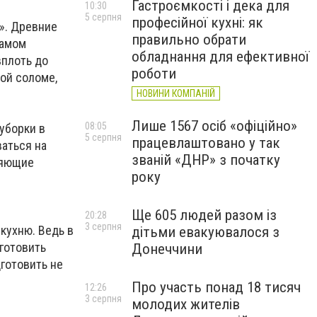
Гастроємкості і дека для
10:30
5 серпня
професійної кухні: як
». Древние
правильно обрати
самом
обладнання для ефективної
вплоть до
роботи
вой соломе,
НОВИНИ КОМПАНІЙ
Лише 1567 осіб «офіційно»
08:05
уборки в
5 серпня
працевлаштовано у так
ваться на
званій «ДНР» з початку
ляющие
року
Ще 605 людей разом із
20:28
3 серпня
 кухню. Ведь в
дітьми евакуювалося з
 готовить
Донеччини
готовить не
Про участь понад 18 тисяч
12:26
3 серпня
молодих жителів