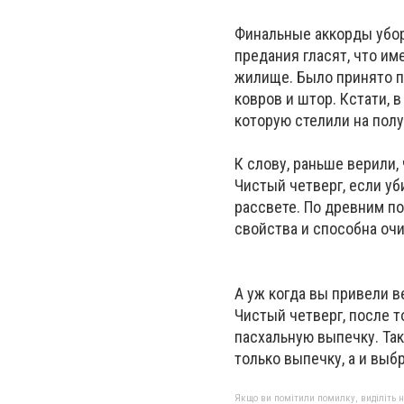
Финальные аккорды убор
предания гласят, что им
жилище. Было принято пр
ковров и штор. Кстати, 
которую стелили на полу
К слову, раньше верили,
Чистый четверг, если уб
рассвете. По древним п
свойства и способна оч
А уж когда вы привели в
Чистый четверг, после т
пасхальную выпечку. Так
только выпечку, а и выб
Якщо ви помітили помилку, виділіть нео