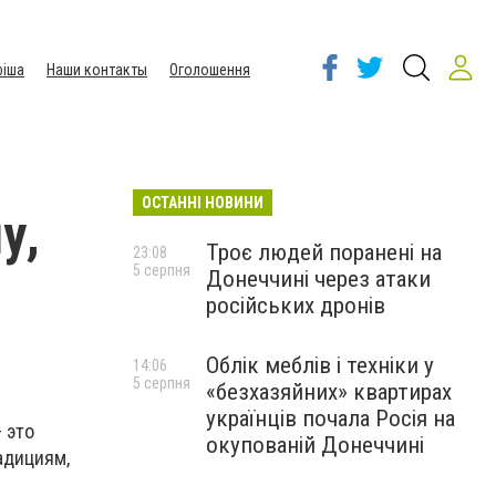
іша
Наши контакты
Оголошення
ОСТАННІ НОВИНИ
у,
Троє людей поранені на
23:08
5 серпня
Донеччині через атаки
російських дронів
Облік меблів і техніки у
14:06
5 серпня
«безхазяйних» квартирах
українців почала Росія на
 это
окупованій Донеччині
адициям,