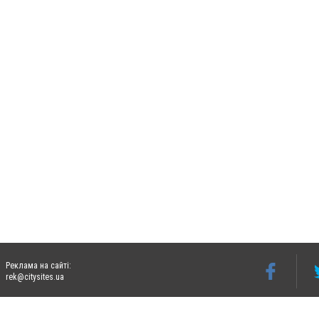
Реклама на сайті:
rek@citysites.ua
Допускається цитування матеріалів без отримання попередньої згоди 06242.ua за ум