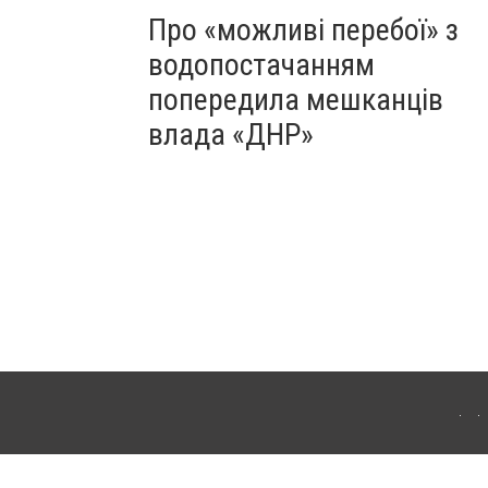
Про «можливі перебої» з
водопостачанням
попередила мешканців
влада «ДНР»
Для інтернет-видань обов'язкове розміщення прямого, відкритого для пошукових