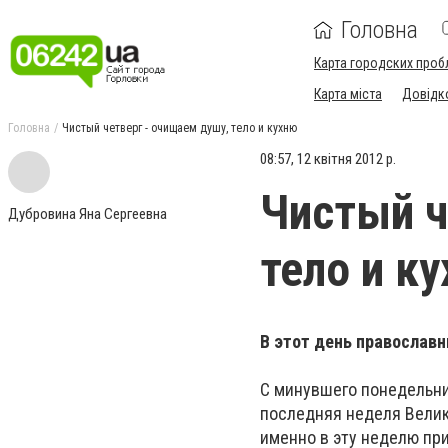
Головна
Карта городских проб
Карта міста
Довідк
Головна
Чистый четверг - очищаем душу, тело и кухню
08:57, 12 квітня 2012 р.
Чистый ч
Дубровина Яна Сергеевна
тело и к
В этот день православ
С минувшего понедельни
последняя неделя Велик
именно в эту неделю при