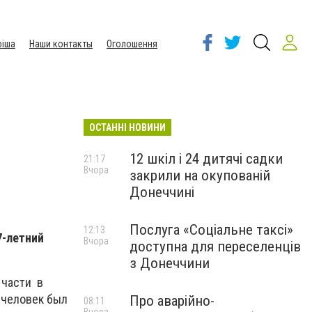
іша
Наши контакты
Оголошення
ОСТАННІ НОВИНИ
12 шкіл і 24 дитячі садки
21:17
Вчора
закрили на окупованій
Донеччині
Послуга «Соціальне таксі»
12:13
7-летний
Вчора
доступна для переселенців
з Донеччини
 части в
 человек был
Про аварійно-
08:11