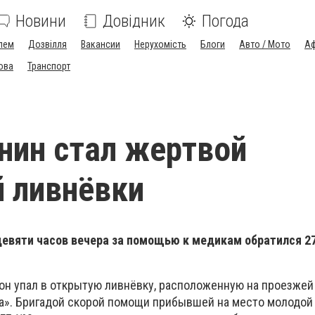
Новини
Довідник
Погода
лем
Дозвілля
Вакансии
Нерухомість
Блоги
Авто / Мото
Аф
ова
Транспорт
нин стал жертвой
 ливнёвки
 девяти часов вечера за помощью к медикам обратился 2
 он упал в открытую ливнёвку, расположенную на проезжей
а». Бригадой скорой помощи прибывшей на место молодой