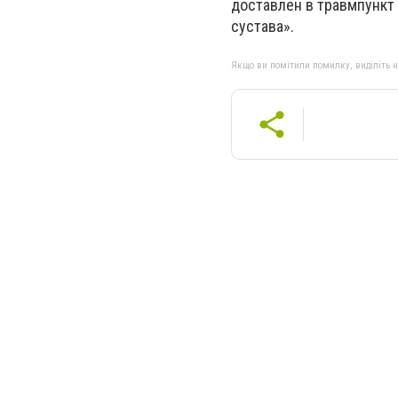
доставлен в травмпункт
сустава».
Якщо ви помітили помилку, виділіть нео