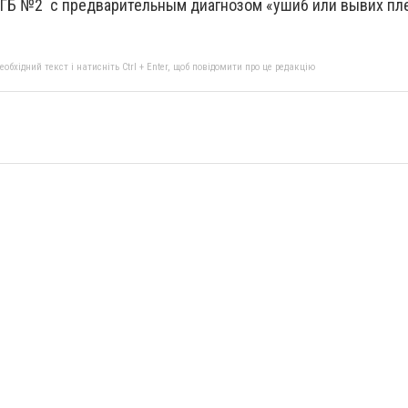
 ГБ №2 с предварительным диагнозом «ушиб или вывих пл
бхідний текст і натисніть Ctrl + Enter, щоб повідомити про це редакцію