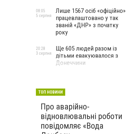
Лише 1567 осіб «офіційно»
08:05
5 серпня
працевлаштовано у так
званій «ДНР» з початку
року
Ще 605 людей разом із
20:28
3 серпня
дітьми евакуювалося з
Донеччини
ТОП НОВИНИ
Про аварійно-
відновлювальні роботи
повідомляє «Вода