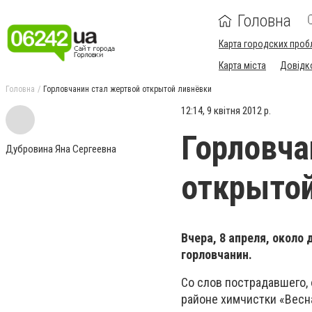
Головна
Карта городских проб
Карта міста
Довідк
Головна
Горловчанин стал жертвой открытой ливнёвки
12:14, 9 квітня 2012 р.
Горловча
Дубровина Яна Сергеевна
открытой
Вчера, 8 апреля, около
горловчанин.
Со слов пострадавшего,
районе химчистки «Весн