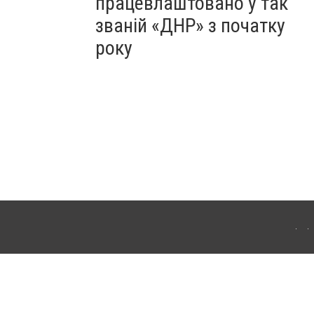
працевлаштовано у так
званій «ДНР» з початку
року
Для інтернет-видань обов'язкове розміщення прямого, відкритого для пошукових
лама" публікуються на правах реклами.