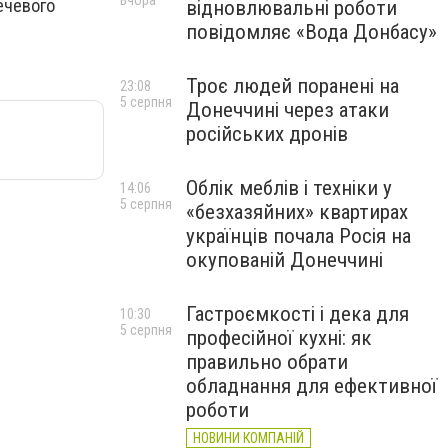
Вчора
ечевого
відновлювальні роботи
повідомляє «Вода Донбасу»
Троє людей поранені на
23:08
5 серпня
Донеччині через атаки
російських дронів
Облік меблів і техніки у
14:06
5 серпня
«безхазяйних» квартирах
українців почала Росія на
окупованій Донеччині
Гастроємкості і дека для
10:30
5 серпня
професійної кухні: як
правильно обрати
обладнання для ефективної
роботи
НОВИНИ КОМПАНІЙ