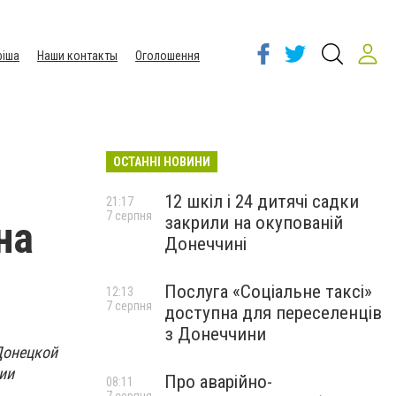
іша
Наши контакты
Оголошення
ОСТАННІ НОВИНИ
12 шкіл і 24 дитячі садки
21:17
7 серпня
закрили на окупованій
на
Донеччині
Послуга «Соціальне таксі»
12:13
7 серпня
доступна для переселенців
з Донеччини
Донецкой
ии
Про аварійно-
08:11