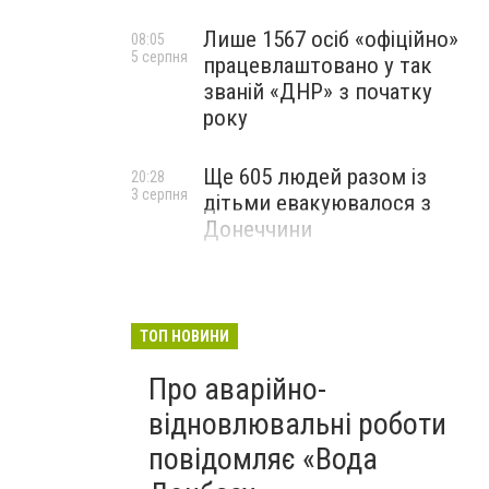
Лише 1567 осіб «офіційно»
08:05
5 серпня
працевлаштовано у так
званій «ДНР» з початку
року
Ще 605 людей разом із
20:28
3 серпня
дітьми евакуювалося з
Донеччини
ТОП НОВИНИ
Про аварійно-
відновлювальні роботи
повідомляє «Вода