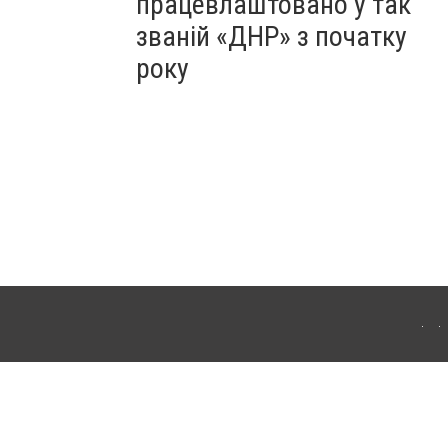
працевлаштовано у так
званій «ДНР» з початку
року
Для інтернет-видань обов'язкове розміщення прямого, відкритого для пошукових
лама" публікуються на правах реклами.