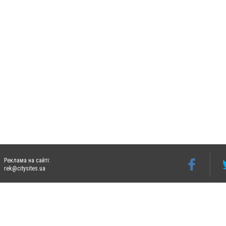
Реклама на сайті:
rek@citysites.ua
Допускається цитування матеріалів без отримання попередньої згоди 06242.ua за ум
систем гіперпосилання на цитовані статті не нижче другого абзацу в тексті або в я
Матеріали з плашками "Новини компаній", "Промо", "Партнерський матеріал", "Партнер