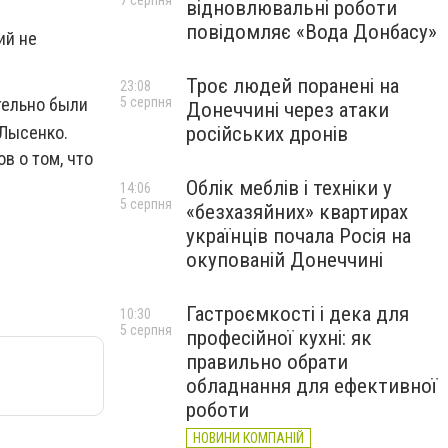
7 серпня
відновлювальні роботи
повідомляє «Вода Донбасу»
ий не
Троє людей поранені на
23:08
5 серпня
тельно были
Донеччині через атаки
російських дронів
 Лысенко.
в о том, что
Облік меблів і техніки у
14:06
5 серпня
«безхазяйних» квартирах
українців почала Росія на
окупованій Донеччині
Гастроємкості і дека для
10:30
5 серпня
професійної кухні: як
правильно обрати
обладнання для ефективної
роботи
НОВИНИ КОМПАНІЙ