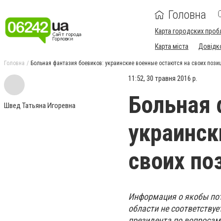
Головна
Карта городских проб
Карта міста
Довідк
Головна
Больная фантазия боевиков: украинские военные остаются на своих пози
11:52, 30 травня 2016 р.
Больная 
Швед Татьяна Игоревна
украинск
своих по
Информация о якобы пот
области не соответству
президента по вопросам