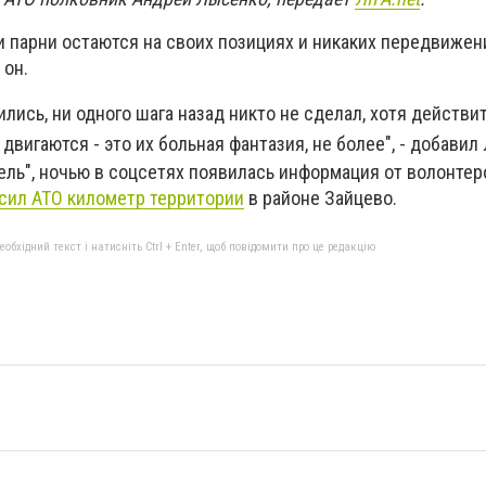
и парни остаются на своих позициях и никаких передвижен
 он.
лись, ни одного шага назад никто не сделал, хотя действи
 двигаются - это их больная фантазия, не более", - добавил
ль", ночью в соцсетях появилась информация от волонтеро
 сил АТО километр территории
в районе Зайцево.
бхідний текст і натисніть Ctrl + Enter, щоб повідомити про це редакцію