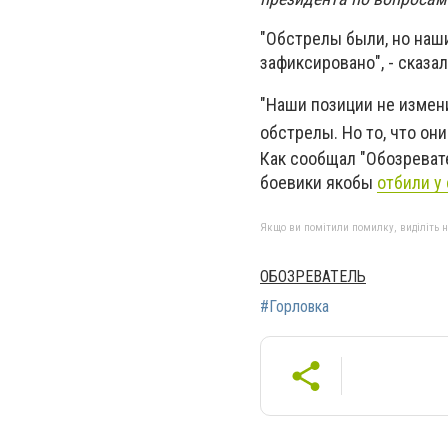
"Обстрелы были, но наш
зафиксировано", - сказал
"Наши позиции не измени
обстрелы. Но то, что они
Как сообщал "Обозревате
боевики якобы
отбили у
Якщо ви помітили помилку, виділіть нео
ОБОЗРЕВАТЕЛЬ
#Горловка