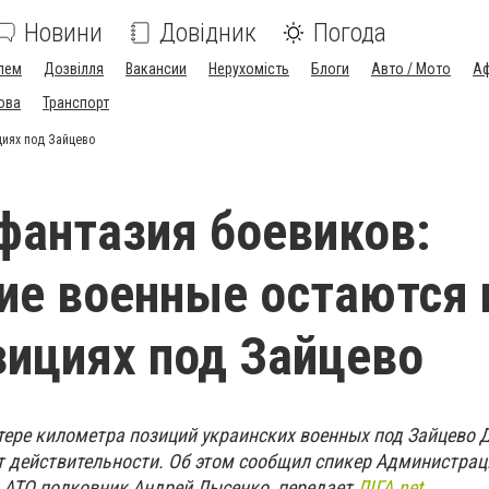
Новини
Довідник
Погода
лем
Дозвілля
Вакансии
Нерухомість
Блоги
Авто / Мото
Аф
ова
Транспорт
циях под Зайцево
фантазия боевиков:
ие военные остаются 
зициях под Зайцево
ере километра позиций украинских военных под Зайцево 
ет действительности. Об этом сообщил спикер Администрац
 АТО полковник Андрей Лысенко, передает
ЛІГА.net
.