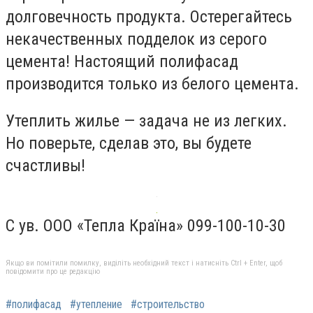
долговечность продукта. Остерегайтесь
некачественных подделок из серого
цемента! Настоящий полифасад
производится только из белого цемента.
Утеплить жилье — задача не из легких.
Но поверьте, сделав это, вы будете
счастливы!
С ув. ООО «Тепла Країна» 099-100-10-30
Якщо ви помітили помилку, виділіть необхідний текст і натисніть Ctrl + Enter, щоб
повідомити про це редакцію
#полифасад
#утепление
#строительство