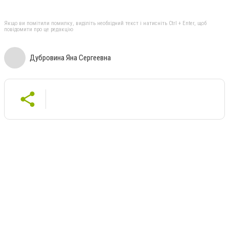
Якщо ви помітили помилку, виділіть необхідний текст і натисніть Ctrl + Enter, щоб
повідомити про це редакцію
Дубровина Яна Сергеевна