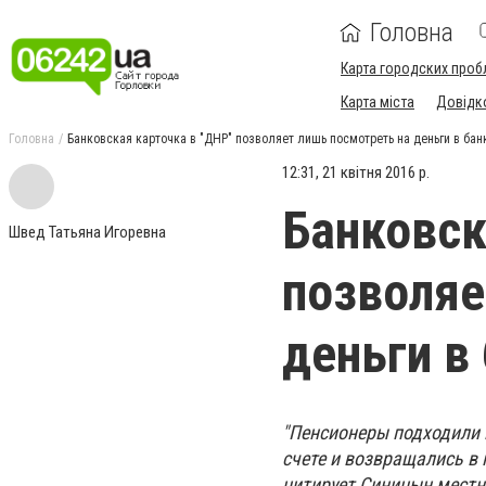
Головна
Карта городских проб
Карта міста
Довідк
Головна
Банковская карточка в "ДНР" позволяет лишь посмотреть на деньги в ба
12:31, 21 квітня 2016 р.
Банковск
Швед Татьяна Игоревна
позволяе
деньги в
"Пенсионеры подходили к
счете и возвращались в 
цитирует Синицын местн