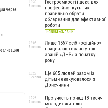
Гастроємкості і дека для
10:30
5 серпня
професійної кухні: як
ции через
правильно обрати
обладнання для ефективної
роботи
НОВИНИ КОМПАНІЙ
ки
Лише 1567 осіб «офіційно»
08:05
5 серпня
працевлаштовано у так
реализация
званій «ДНР» з початку
року
Ще 605 людей разом із
20:28
3 серпня
дітьми евакуювалося з
Донеччини
Про участь понад 18 тисяч
12:26
3 серпня
молодих жителів