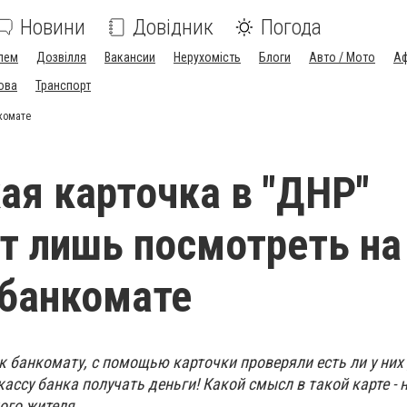
Новини
Довідник
Погода
лем
Дозвілля
Вакансии
Нерухомість
Блоги
Авто / Мото
Аф
ова
Транспорт
нкомате
ая карточка в "ДНР"
т лишь посмотреть на
 банкомате
 банкомату, с помощью карточки проверяли есть ли у них
кассу банка получать деньги! Какой смысл в такой карте - н
ого жителя
.