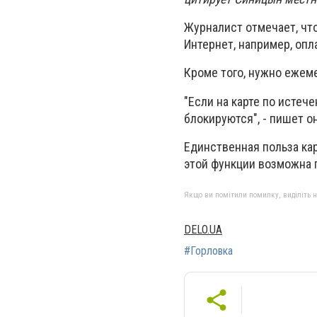
Журналист отмечает, что
Интернет, например, опл
Кроме того, нужно ежем
"Если на карте по истеч
блокируются", - пишет он
Единственная польза кар
этой функции возможна п
Якщо ви помітили помилку, виділіть нео
DELO.UA
#Горловка