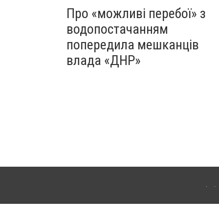
Про «можливі перебої» з
водопостачанням
попередила мешканців
влада «ДНР»
Для інтернет-видань обов'язкове розміщення прямого, відкритого для пошукових