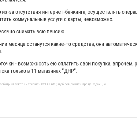
 из-за отсутствия интернет-банкинга, осуществлять опера
атить коммунальные услуги с карты, невозможно.
есячно снимать всю пенсию.
ении месяца останутся какие-то средства, они автоматичес
.
точки - возможность ею оплатить свои покупки, впрочем, 
ока только в 11 магазинах "ДНР".
бхідний текст і натисніть Ctrl + Enter, щоб повідомити про це редакцію