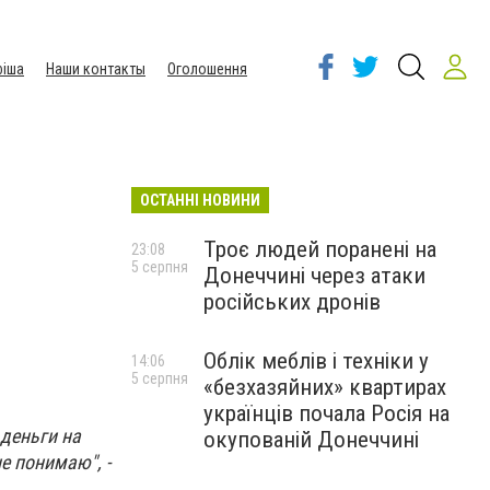
іша
Наши контакты
Оголошення
ОСТАННІ НОВИНИ
Троє людей поранені на
23:08
5 серпня
Донеччині через атаки
російських дронів
Облік меблів і техніки у
14:06
5 серпня
«безхазяйних» квартирах
українців почала Росія на
 деньги на
окупованій Донеччині
е понимаю", -