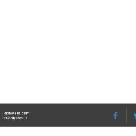
Реклама на сайті:
rek@citysites.ua
Допускається цитування матеріалів без отримання попередньої згоди 06242.ua за ум