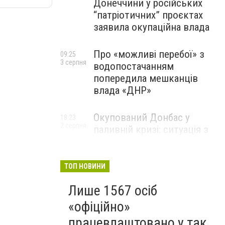
Донеччини у російських
“патріотичних” проєктах
заявила окупаційна влада
Про «можливі перебої» з
09:25
3 серпня
водопостачанням
попередила мешканців
влада «ДНР»
Окупований Донбас у
18:23
2 серпня
паливній кризі: ситуація з
цінами, чергами та прогноз
експерта
ТОП НОВИНИ
Лише 1567 осіб
«офіційно»
працевлаштовано у так