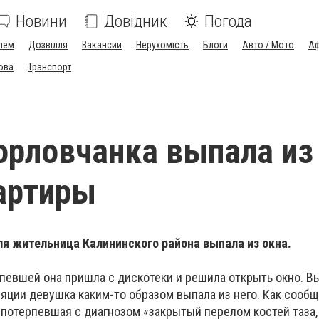
Новини
Довідник
Погода
лем
Дозвілля
Вакансии
Нерухомість
Блоги
Авто / Мото
Аф
ова
Транспорт
орловчанка выпала из
артиры
я жительница Калининского района выпала из окна.
рпевшей она пришла с дискотеки и решила открыть окно. 
ции девушка каким-то образом выпала из него. Как сообщ
 потерпевшая с диагнозом «закрытый перелом костей таза,