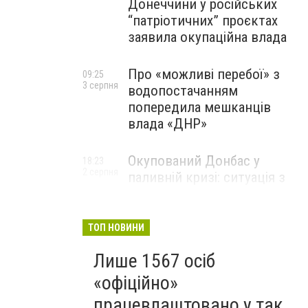
Донеччини у російських
“патріотичних” проєктах
заявила окупаційна влада
Про «можливі перебої» з
09:25
3 серпня
водопостачанням
попередила мешканців
влада «ДНР»
Окупований Донбас у
18:23
2 серпня
паливній кризі: ситуація з
цінами, чергами та прогноз
експерта
ТОП НОВИНИ
Лише 1567 осіб
«офіційно»
працевлаштовано у так