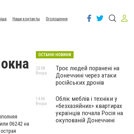
іша
Наши контакты
Оголошення
ОСТАННІ НОВИНИ
 окна
Троє людей поранені на
23:08
Вчора
Донеччині через атаки
російських дронів
Облік меблів і техніки у
14:06
Вчора
«безхазяйних» квартирах
українців почала Росія на
Выполняя
окупованій Донеччині
или 06242 на
 острая