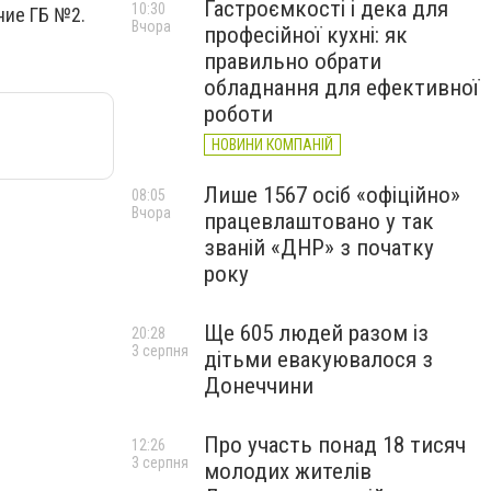
Гастроємкості і дека для
10:30
ние ГБ №2.
Вчора
професійної кухні: як
правильно обрати
обладнання для ефективної
роботи
НОВИНИ КОМПАНІЙ
Лише 1567 осіб «офіційно»
08:05
Вчора
працевлаштовано у так
званій «ДНР» з початку
року
Ще 605 людей разом із
20:28
3 серпня
дітьми евакуювалося з
Донеччини
Про участь понад 18 тисяч
12:26
3 серпня
молодих жителів