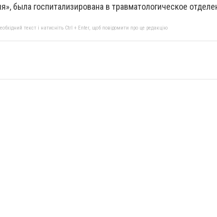
ия», была госпитализирована в травматологическое отделе
бхідний текст і натисніть Ctrl + Enter, щоб повідомити про це редакцію