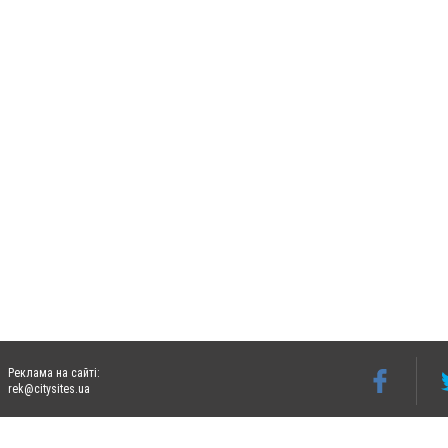
Реклама на сайті:
rek@citysites.ua
Допускається цитування матеріалів без отримання попередньої згоди 06242.ua за ум