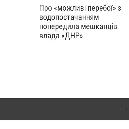
Про «можливі перебої» з
водопостачанням
попередила мешканців
влада «ДНР»
Для інтернет-видань обов'язкове розміщення прямого, відкритого для пошукових