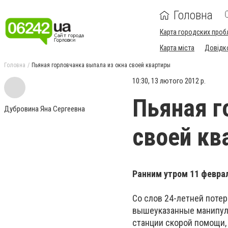
Головна
Карта городских проб
Карта міста
Довідк
Головна
Пьяная горловчанка выпала из окна своей квартиры
10:30, 13 лютого 2012 р.
Пьяная г
Дубровина Яна Сергеевна
своей кв
Ранним утром 11 феврал
Со слов 24-летней поте
вышеуказанные манипуля
станции скорой помощи,