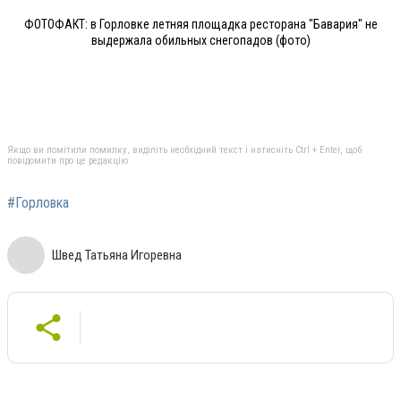
ФОТОФАКТ: в Горловке летняя площадка ресторана "Бавария" не
выдержала обильных снегопадов (фото)
Якщо ви помітили помилку, виділіть необхідний текст і натисніть Ctrl + Enter, щоб
повідомити про це редакцію
#Горловка
Швед Татьяна Игоревна