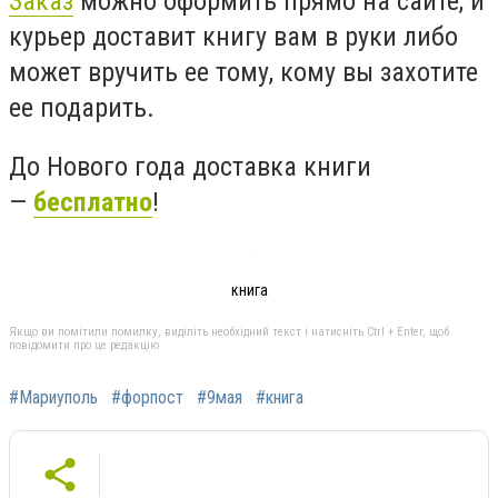
Заказ
можно оформить прямо на сайте, и
курьер доставит книгу вам в руки либо
может вручить ее тому, кому вы захотите
ее подарить.
До Нового года доставка книги
—
бесплатно
!
книга
Якщо ви помітили помилку, виділіть необхідний текст і натисніть Ctrl + Enter, щоб
повідомити про це редакцію
#Мариуполь
#форпост
#9мая
#книга