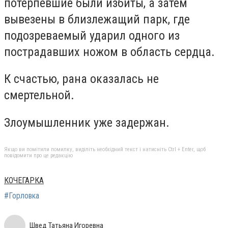
потерпевшие были избиты, а затем
вывезены в близлежащий парк, где
подозреваемый ударил одного из
пострадавших ножом в область сердца.
К счастью, рана оказалась не
смертельной.
Злоумышленник уже задержан.
Якщо ви помітили помилку, виділіть необхідний текст і натисніть Ctrl + Enter, щоб
повідомити про це редакцію
КОЧЕГАРКА
#Горловка
Швед Татьяна Игоревна