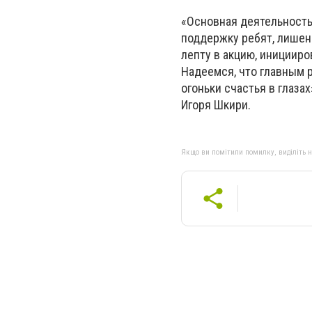
«Основная деятельность
поддержку ребят, лишен
лепту в акцию, инициир
Надеемся, что главным 
огоньки счастья в глаза
Игоря Шкири.
Якщо ви помітили помилку, виділіть нео