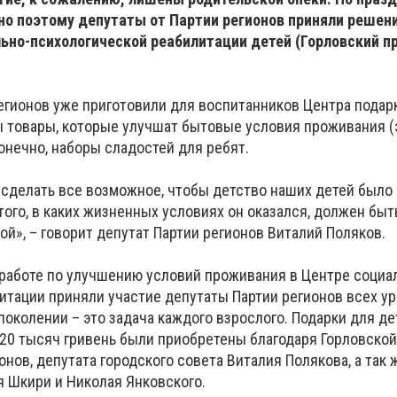
о поэтому депутаты от Партии регионов приняли решени
льно-психологической реабилитации детей (Горловский п
егионов уже приготовили для воспитанников Центра подар
ы товары, которые улучшат бытовые условия проживания (
онечно, наборы сладостей для ребят.
 сделать все возможное, чтобы детство наших детей было
того, в каких жизненных условиях он оказался, должен бы
ой», – говорит депутат Партии регионов Виталий Поляков.
в работе по улучшению условий проживания в Центре социа
тации приняли участие депутаты Партии регионов всех уро
околении – это задача каждого взрослого. Подарки для де
20 тысяч гривень были приобретены благодаря Горловской
онов, депутата городского совета Виталия Полякова, а так
я Шкири и Николая Янковского.