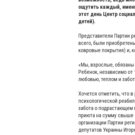
ощутить каждый, именн
этот день Центр социа
детей).
Представители Партии р
всего, были приобретен
ковровые покрытия) и, к
«Мы, взрослые, обязаны
Ребенок, независимо от 
любовью, теплом и забот
Хочется отметить, что 
психологической реабили
забота о подрастающем п
приюта на сумму свыше 
организации Партии реги
депутатов Украины Игор