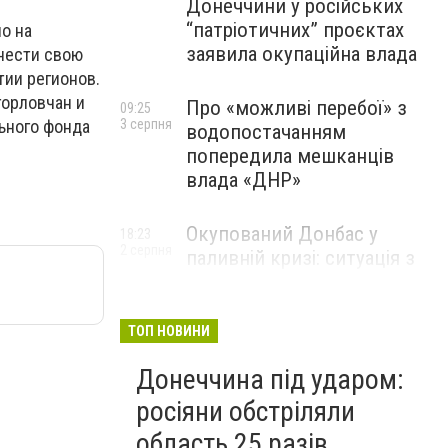
Донеччини у російських
“патріотичних” проєктах
о на
заявила окупаційна влада
нести свою
тии регионов.
горловчан и
Про «можливі перебої» з
09:25
льного фонда
3 серпня
водопостачанням
попередила мешканців
влада «ДНР»
Окупований Донбас у
18:23
2 серпня
паливній кризі: ситуація з
цінами, чергами та прогноз
експерта
ТОП НОВИНИ
Донеччина під ударом:
росіяни обстріляли
область 25 разів,