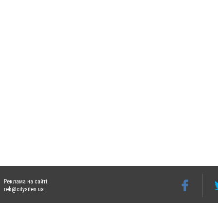
Реклама на сайті:
rek@citysites.ua
Допускається цитування матеріалів без отримання попередньої згоди 06242.ua за ум