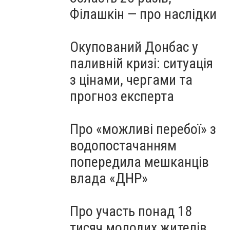
Філашкін — про наслідки
Окупований Донбас у
паливній кризі: ситуація
з цінами, чергами та
прогноз експерта
Про «можливі перебої» з
водопостачанням
попередила мешканців
влада «ДНР»
Про участь понад 18
тисяч молодих жителів