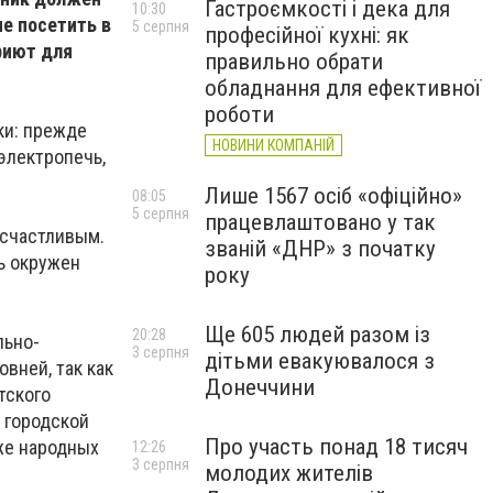
Гастроємкості і дека для
10:30
е посетить в
5 серпня
професійної кухні: як
риют для
правильно обрати
обладнання для ефективної
роботи
ки: прежде
НОВИНИ КОМПАНІЙ
электропечь,
Лише 1567 осіб «офіційно»
08:05
5 серпня
працевлаштовано у так
 счастливым.
званій «ДНР» з початку
ть окружен
року
Ще 605 людей разом із
20:28
льно-
3 серпня
дітьми евакуювалося з
вней, так как
Донеччини
тского
 городской
Про участь понад 18 тисяч
 же народных
12:26
3 серпня
молодих жителів