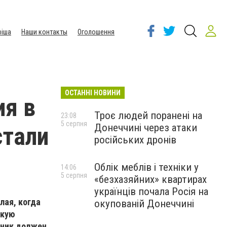
іша
Наши контакты
Оголошення
ОСТАННІ НОВИНИ
ия в
Троє людей поранені на
23:08
5 серпня
Донеччині через атаки
стали
російських дронів
Облік меблів і техніки у
14:06
5 серпня
«безхазяйних» квартирах
українців почала Росія на
лая, когда
окупованій Донеччині
акую
дник должен