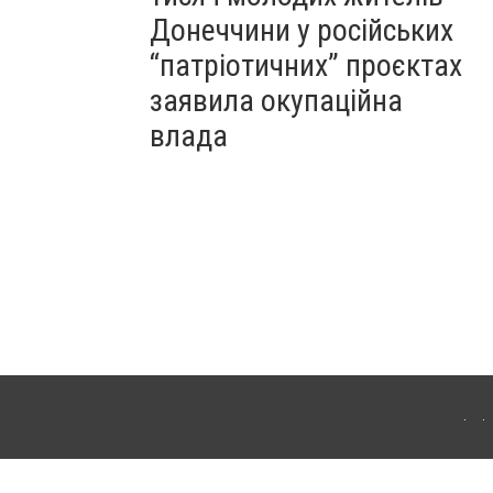
Донеччини у російських
“патріотичних” проєктах
заявила окупаційна
влада
Для інтернет-видань обов'язкове розміщення прямого, відкритого для пошукових