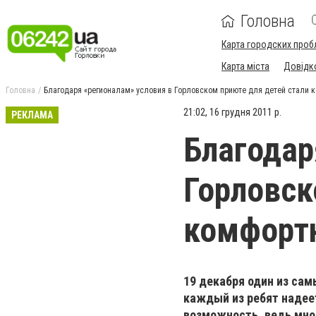
Головна
Карта городских проб
Карта міста
Довідк
Головна
Благодаря «регионалам» условия в Горловском приюте для детей стали 
21:02, 16 грудня 2011 р.
РЕКЛАМА
Благодар
Горловск
комфорт
19 декабря один из сам
каждый из ребят надеет
возможность, ведь мно