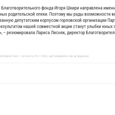
 Благотворительного фонда Игоря Шкири направлена именн
ных родительской опеки. Поэтому мы рады возможности в
ованную депутатским корпусом горловской организации Пар
результатом нашей совместной акции станут улыбки юных 
х», – резюмировала Лариса Лисняк, директор Благотворите
бхідний текст і натисніть Ctrl + Enter, щоб повідомити про це редакцію