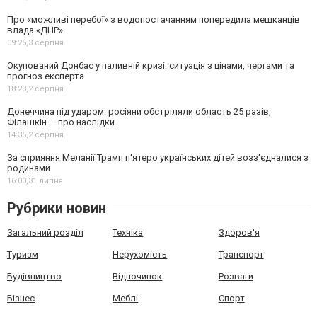
Про «можливі перебої» з водопостачанням попередила мешканців
влада «ДНР»
09:25,
3 серпня
Окупований Донбас у паливній кризі: ситуація з цінами, чергами та
прогноз експерта
18:23,
2 серпня
Донеччина під ударом: росіяни обстріляли область 25 разів,
Філашкін — про наслідки
14:35,
2 серпня
За сприяння Меланії Трамп п'ятеро українських дітей возз'єдналися з
родинами
16:00,
31 липня
Рубрики новин
Загальний розділ
Техніка
Здоров'я
Туризм
Нерухомість
Транспорт
Будівництво
Відпочинок
Розваги
Бізнес
Меблі
Спорт