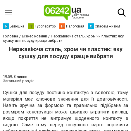
Б
Батюшка
Т
Туроператор
Н
Налоговая
С
Спасем жизнь!
Головна
Бізнес новини
Нержавіюча сталь, хром чи пластик: яку
сушку для посуду краще вибрати
Нержавіюча сталь, хром чи пластик: яку
сушку для посуду краще вибрати
19:59,
3 липня
Загальний розділ
Сушка для посуду постійно контактує з вологою, тому
матеріал має ключове значення для її довговічності.
Навіть зручна за формою та правильно підібрана за
розміром конструкція може швидко втратити вигляд,
якщо покриття не витримує щоденного контакту з
водою. Саме тому перед покупкою варто порівняти