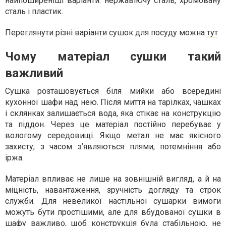
найпоширеніші варіанти: нержавіючу сталь, хромовану
сталь і пластик.
Переглянути різні варіанти сушок для посуду можна
тут
Чому матеріал сушки такий
важливий
Сушка розташовується біля мийки або всередині
кухонної шафи над нею. Після миття на тарілках, чашках
і склянках залишається вода, яка стікає на конструкцію
та піддон. Через це матеріал постійно перебуває у
вологому середовищі. Якщо метал не має якісного
захисту, з часом з’являються плями, потемніння або
іржа.
Матеріал впливає не лише на зовнішній вигляд, а й на
міцність, навантаження, зручність догляду та строк
служби. Для невеликої настільної сушарки вимоги
можуть бути простішими, але для вбудованої сушки в
шафу важливо, щоб конструкція була стабільною, не