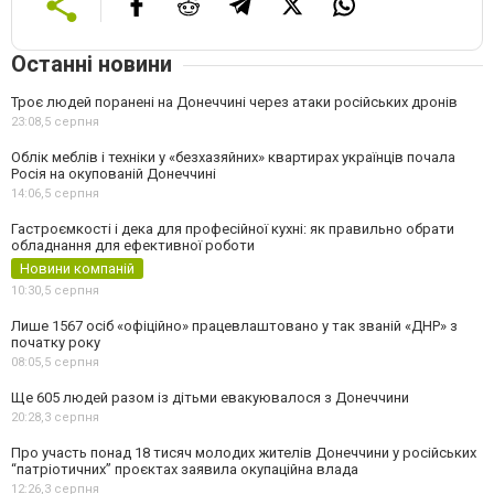
Останні новини
Троє людей поранені на Донеччині через атаки російських дронів
23:08,
5 серпня
Облік меблів і техніки у «безхазяйних» квартирах українців почала
Росія на окупованій Донеччині
14:06,
5 серпня
Гастроємкості і дека для професійної кухні: як правильно обрати
обладнання для ефективної роботи
Новини компаній
10:30,
5 серпня
Лише 1567 осіб «офіційно» працевлаштовано у так званій «ДНР» з
початку року
08:05,
5 серпня
Ще 605 людей разом із дітьми евакуювалося з Донеччини
20:28,
3 серпня
Про участь понад 18 тисяч молодих жителів Донеччини у російських
“патріотичних” проєктах заявила окупаційна влада
12:26,
3 серпня