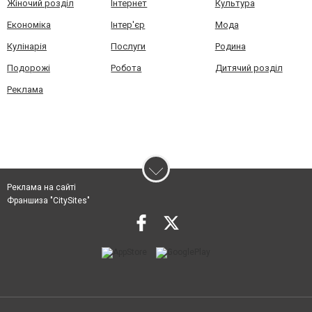
Жіночий розділ
Інтернет
Культура
Економіка
Інтер'єр
Мода
Кулінарія
Послуги
Родина
Подорожі
Робота
Дитячий розділ
Реклама
Реклама на сайті
Франшиза "CitySites"