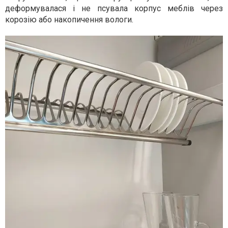
деформувалася і не псувала корпус меблів через
корозію або накопичення вологи.