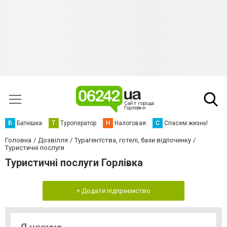
Б
Батюшка
Т
Туроператор
Н
Налоговая
С
Спасем жизнь!
Головна
Дозвілля
Турагентства, готелі, бази відпочинку
Туристичні послуги
Туристичні послуги Горлівка
+ Додати підприємство