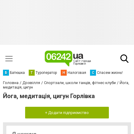
Б
Батюшка
Т
Туроператор
Н
Налоговая
С
Спасем жизнь!
Головна
Дозвілля
Спортзали, школи танців, фітнес клуби
Йога,
медитація, цигун
Йога, медитація, цигун Горлівка
+ Додати підприємство