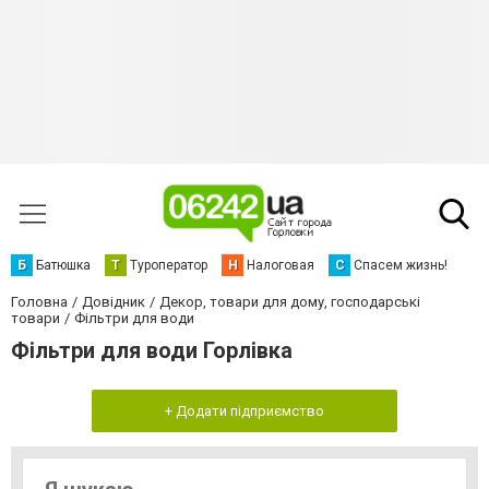
Б
Батюшка
Т
Туроператор
Н
Налоговая
С
Спасем жизнь!
Головна
Довідник
Декор, товари для дому, господарські
товари
Фільтри для води
Фільтри для води Горлівка
+ Додати підприємство