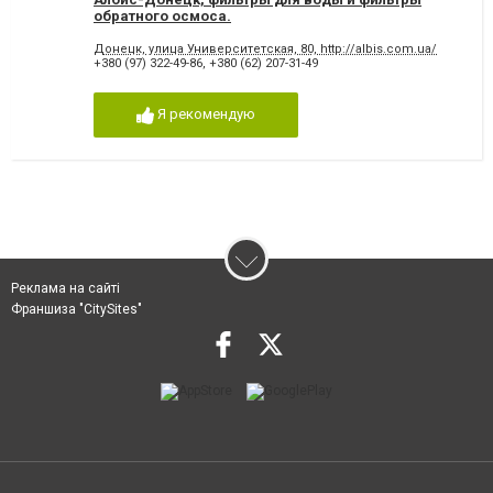
обратного осмоса.
Донецк, улица Университетская, 80, http://albis.com.ua/
+380 (97) 322-49-86
,
+380 (62) 207-31-49
Я рекомендую
Реклама на сайті
Франшиза "CitySites"