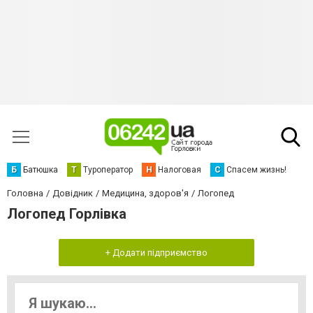
Б
Батюшка
Т
Туроператор
Н
Налоговая
С
Спасем жизнь!
Головна
Довідник
Медицина, здоров'я
Логопед
Логопед Горлівка
+ Додати підприємство