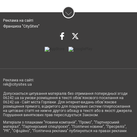
Реклама на сайті
Франшиза "CitySites"
Реклама на сайті:
rek@citysites.ua
Допускається цитування матеріалів без отримання попередньої згоди
06242.ua за умови розміщення в тексті обов'язкового посилання на
06242.ua - Сайт міста Горлівки. Для інтернет-видань обов'язкове
розміщення прямого, відкритого для пошукових систем гіперпосилання
на цитовані статті не нижче другого абзацу в тексті або в якості джерела.
Порушення виняткових прав переслідується Законом.
Матеріали з плашками "Новини компаній", "Промо", "Партнерський
матеріал", "Партнерський спецпроєкт", "Політичні новини", "Пресреліз",
"PR", "Офіційно", "Політична реклама" публікуються на правах реклами.