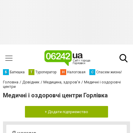
Б
Батюшка
Т
Туроператор
Н
Налоговая
С
Спасем жизнь!
Головна
Довідник
Медицина, здоров'я
Медичні і оздоровчі
центри
Медичні і оздоровчі центри Горлівка
+ Додати підприємство