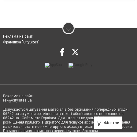
Реклама на сайті
Франшиза "CitySites"
Реклама на сайті:
rek@citysites.ua
Допускається цитування матеріалів без отримання попередньої згоди
06242.ua за умови розміщення в тексті обов'язкового посилання на
06242.ua - Сайт міста Горлівки. Для інтернет-видань обов'язкове
розміщення прямого, відкритого для пошукових систем гіперпосилання
Фільтри
на цитовані статті не нижче другого абзацу в тексті або в якості джерела.
Порушення виняткових прав переслідується Законом.