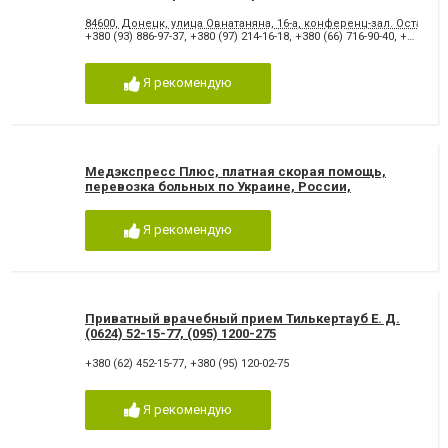
курения, игромании, энуреза.
84600, Донецк, улица Овнатаняна, 16-а, конференц-зал. Остано
+380 (93) 886-97-37
,
+380 (97) 214-16-18
,
+380 (66) 716-90-40
,
+380 (62) 213-10-15
Я рекомендую
Медэкспресс Плюс, платная скорая помощь,
перевозка больных по Украине, России,
Белоруссии
Я рекомендую
Приватный врачебный прием Тилькертауб Е. Д.
(0624) 52-15-77, (095) 1200-275
+380 (62) 452-15-77
,
+380 (95) 120-02-75
Я рекомендую