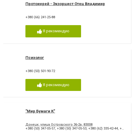
Протоиерей - Экзорцист Отец Владимир
+380 (66) 241-25-88
Я рекомендую
Психолог
+380 (50) 501-90-72
Я рекомендую
"Мир Бумаги К"
Донецк, улица Островского 36-2а, 83008
+380 (50) 347-05-57
,
+380 (50) 347-05-53
,
+380 (62) 335-42-44
,
+380 (62) 335-25-55