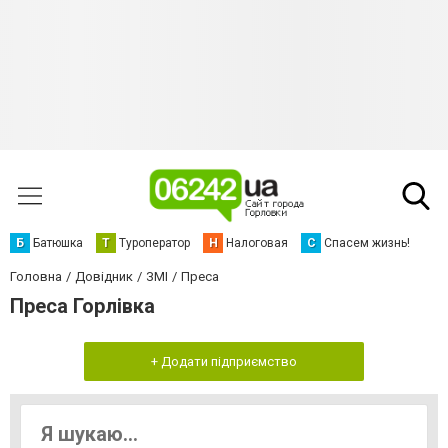
Б
Батюшка
Т
Туроператор
Н
Налоговая
С
Спасем жизнь!
Головна
Довідник
ЗМІ
Преса
Преса Горлівка
+ Додати підприємство