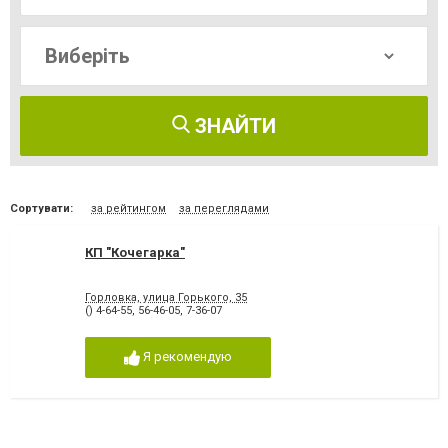
ЗНАЙТИ
Сортувати:
за рейтингом
за переглядами
КП "Кочегарка"
Горловка, улица Горького, 35
() 4-64-55
,
56-46-05
,
7-36-07
Я рекомендую