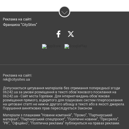
Реклама на сайті
Франшиза "CitySites"
Реклама на сайті:
rek@citysites.ua
Допускається цитування матеріалів без отримання попередньої згоди
06242.ua за умови розміщення в тексті обов'язкового посилання на
06242.ua - Сайт міста Горлівки. Для інтернет-видань обов'язкове
розміщення прямого, відкритого для пошукових систем гіперпосилання
на цитовані статті не нижче другого абзацу в тексті або в якості джерела.
Порушення виняткових прав переслідується Законом.
Матеріали з плашками "Новини компаній", "Промо", "Партнерський
матеріал", "Партнерський спецпроєкт", "Політичні новини", "Пресреліз",
"PR", "Офіційно", "Політична реклама" публікуються на правах реклами.