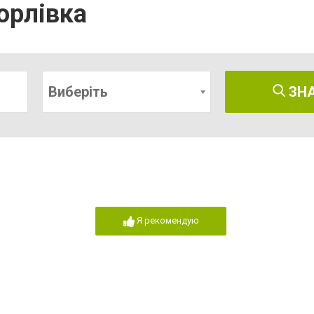
орлівка
Виберіть
ЗН
Я рекомендую