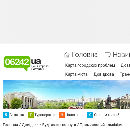
Головна
Нови
Карта городских проблем
Дозв
Карта міста
Довідкова
Тран
Б
Батюшка
Т
Туроператор
Н
Налоговая
С
Спасем жизнь!
Головна
Довідник
Будівельні послуги
Промисловий альпінізм