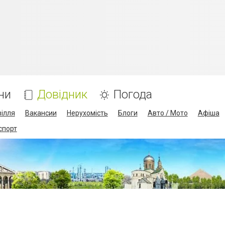
ни
Довідник
Погода
ілля
Вакансии
Нерухомість
Блоги
Авто / Мото
Афіша
спорт