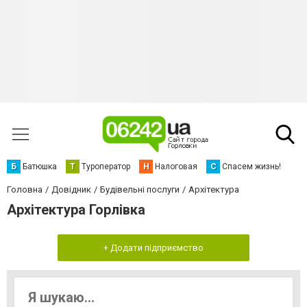
Б
Батюшка
Т
Туроператор
Н
Налоговая
С
Спасем жизнь!
Головна
Довідник
Будівельні послуги
Архітектура
Архітектура Горлівка
+ Додати підприємство