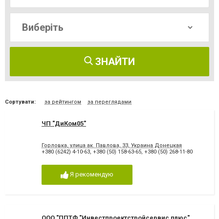
ЗНАЙТИ
Сортувати:
за рейтингом
за переглядами
ЧП "ДиКом05"
Горловка, улица ак. Павлова, 33, Украина Донецкая
+380 (6242) 4-10-63
,
+380 (50) 158-63-65
,
+380 (50) 268-11-80
Я рекомендую
ООО "ППТФ "Инвестпроектстройсервис плюс"