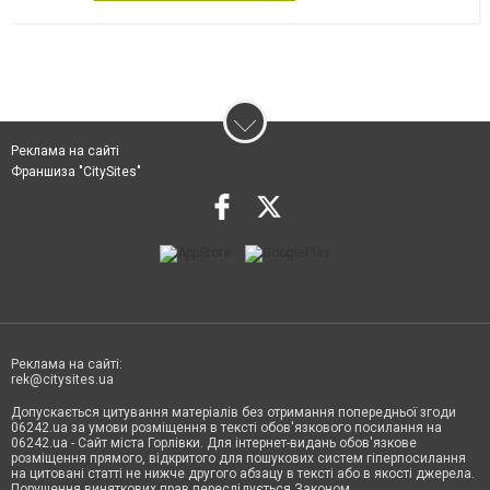
Реклама на сайті
Франшиза "CitySites"
Реклама на сайті:
rek@citysites.ua
Допускається цитування матеріалів без отримання попередньої згоди
06242.ua за умови розміщення в тексті обов'язкового посилання на
06242.ua - Сайт міста Горлівки. Для інтернет-видань обов'язкове
розміщення прямого, відкритого для пошукових систем гіперпосилання
на цитовані статті не нижче другого абзацу в тексті або в якості джерела.
Порушення виняткових прав переслідується Законом.