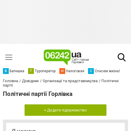
Б
Батюшка
Т
Туроператор
Н
Налоговая
С
Спасем жизнь!
Головна
Довідник
Організації та представництва
Політичні
партії
Політичні партії Горлівка
+ Додати підприємство