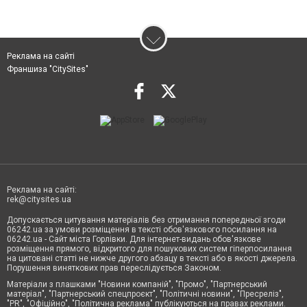
Реклама на сайті
Франшиза "CitySites"
Реклама на сайті:
rek@citysites.ua
Допускається цитування матеріалів без отримання попередньої згоди
06242.ua за умови розміщення в тексті обов'язкового посилання на
06242.ua - Сайт міста Горлівки. Для інтернет-видань обов'язкове
розміщення прямого, відкритого для пошукових систем гіперпосилання
на цитовані статті не нижче другого абзацу в тексті або в якості джерела.
Порушення виняткових прав переслідується Законом.
Матеріали з плашками "Новини компаній", "Промо", "Партнерський
матеріал", "Партнерський спецпроєкт", "Політичні новини", "Пресреліз",
"PR", "Офіційно", "Політична реклама" публікуються на правах реклами.