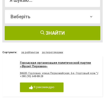
ЗНАЙТИ
Сортувати:
за рейтингом
за переглядами
Городская организация политической партии
«Фронт Перемен»
84600, Горловка, улица Первомайская, 6-а, (торговый дом "Донба
+380 (95) 648-88-28
Я рекомендую