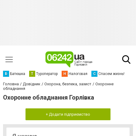
Б
Батюшка
Т
Туроператор
Н
Налоговая
С
Спасем жизнь!
Головна
Довідник
Охорона, безпека, захист
Охоронне
обладнання
Охоронне обладнання Горлівка
+ Додати підприємство