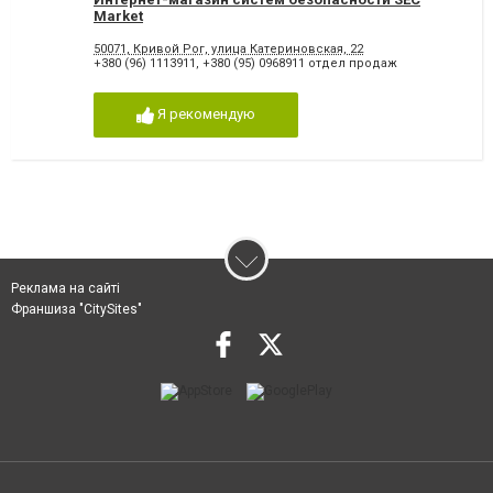
Market
50071, Кривой Рог, улица Катериновская, 22
+380 (96) 1113911
,
+380 (95) 0968911 отдел продаж
Я рекомендую
Реклама на сайті
Франшиза "CitySites"