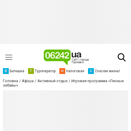
Б
Батюшка
Т
Туроператор
Н
Налоговая
С
Спасем жизнь!
Головна
Афіша
Активный отдых
Игровая программа «Лесные
забавы»