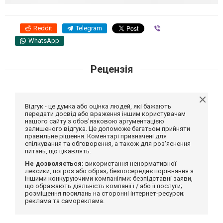
Reddit
Telegram
Viber
WhatsApp
Рецензія
Відгук - це думка або оцінка людей, які бажають
передати досвід або враження іншим користувачам
нашого сайту з обов'язковою аргументацією
залишеного відгука. Це допоможе багатьом прийняти
правильне рішення. Коментарі призначені для
спілкування та обговорення, а також для роз'яснення
питань, що цікавлять.
Не дозволяється:
використання ненормативної
лексики, погроз або образ; безпосереднє порівняння з
іншими конкуруючими компаніями; безпідставні заяви,
що ображають діяльність компанії і / або її послуги;
розміщення посилань на сторонні інтернет-ресурси;
реклама та самореклама.