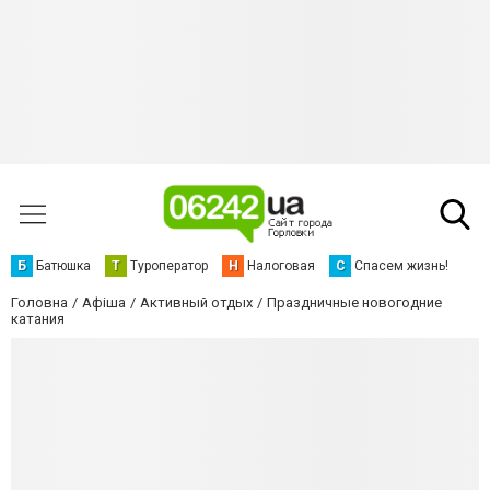
Б
Батюшка
Т
Туроператор
Н
Налоговая
С
Спасем жизнь!
Головна
Афіша
Активный отдых
Праздничные новогодние
катания