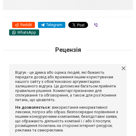
Reddit
Telegram
Viber
WhatsApp
Рецензія
Відгук - це думка або оцінка людей, які бажають
передати досвід або враження іншим користувачам
нашого сайту з обов'язковою аргументацією
залишеного відгука. Це допоможе багатьом прийняти
правильне рішення. Коментарі призначені для
спілкування та обговорення, а також для роз'яснення
питань, що цікавлять.
Не дозволяється:
використання ненормативної
лексики, погроз або образ; безпосереднє порівняння з
іншими конкуруючими компаніями; безпідставні заяви,
що ображають діяльність компанії і / або її послуги;
розміщення посилань на сторонні інтернет-ресурси;
реклама та самореклама.