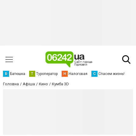
Б
Батюшка
Т
Туроператор
Н
Налоговая
С
Спасем жизнь!
Головна
Афіша
Кино
Кумба 3D