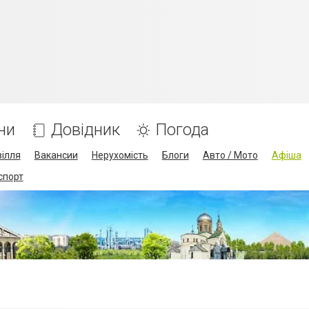
ни
Довідник
Погода
ілля
Вакансии
Нерухомість
Блоги
Авто / Мото
Афіша
спорт