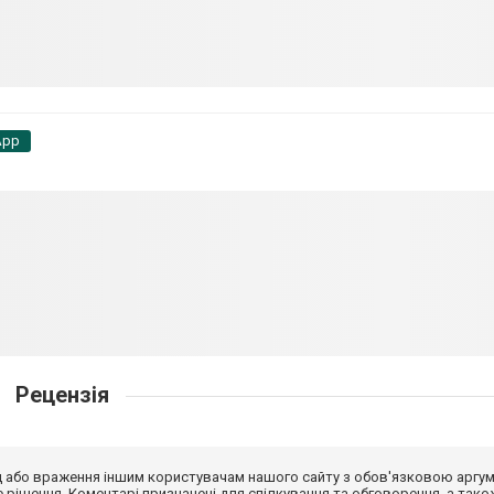
App
Рецензія
від або враження іншим користувачам нашого сайту з обов'язковою аргу
рішення. Коментарі призначені для спілкування та обговорення, а тако