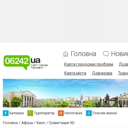
Головна
Нови
Карта городских проблем
Дозв
Карта міста
Довідкова
Тран
Б
Батюшка
Т
Туроператор
Н
Налоговая
С
Спасем жизнь!
Головна
Афіша
Кино
Гравитация 3D