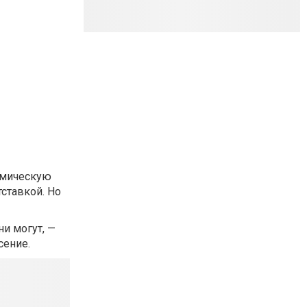
смическую
ставкой. Но
ни могут, —
сение.