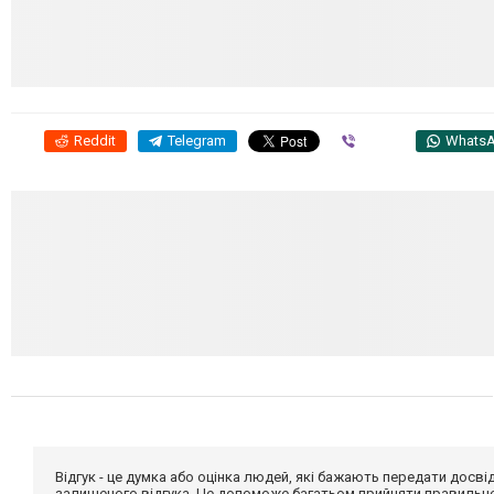
Reddit
Telegram
Viber
Whats
Відгук - це думка або оцінка людей, які бажають передати дос
залишеного відгука. Це допоможе багатьом прийняти правильне 