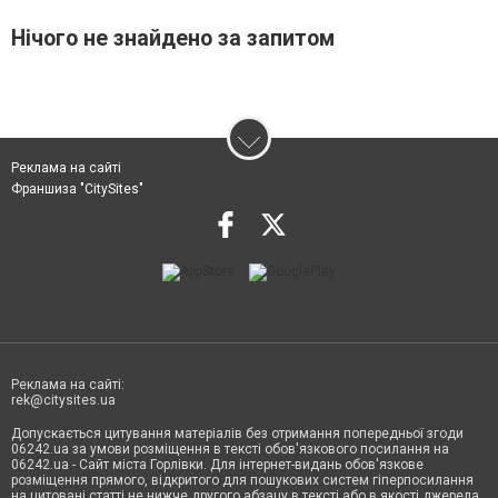
Нічого не знайдено за запитом
Реклама на сайті
Франшиза "CitySites"
Реклама на сайті:
rek@citysites.ua
Допускається цитування матеріалів без отримання попередньої згоди
06242.ua за умови розміщення в тексті обов'язкового посилання на
06242.ua - Сайт міста Горлівки. Для інтернет-видань обов'язкове
розміщення прямого, відкритого для пошукових систем гіперпосилання
на цитовані статті не нижче другого абзацу в тексті або в якості джерела.