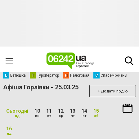
Б
Батюшка
Т
Туроператор
Н
Налоговая
С
Спасем жизнь!
Афіша Горлівки - 25.03.25
+ Додати подію
Сьогодні
10
11
12
13
14
15
нд
пн
вт
ср
чт
пт
сб
16
нд