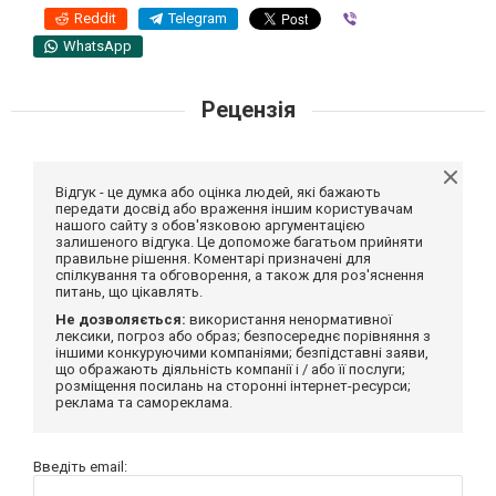
Reddit
Telegram
Viber
WhatsApp
Рецензія
Відгук - це думка або оцінка людей, які бажають
передати досвід або враження іншим користувачам
нашого сайту з обов'язковою аргументацією
залишеного відгука. Це допоможе багатьом прийняти
правильне рішення. Коментарі призначені для
спілкування та обговорення, а також для роз'яснення
питань, що цікавлять.
Не дозволяється:
використання ненормативної
лексики, погроз або образ; безпосереднє порівняння з
іншими конкуруючими компаніями; безпідставні заяви,
що ображають діяльність компанії і / або її послуги;
розміщення посилань на сторонні інтернет-ресурси;
реклама та самореклама.
Введіть email: