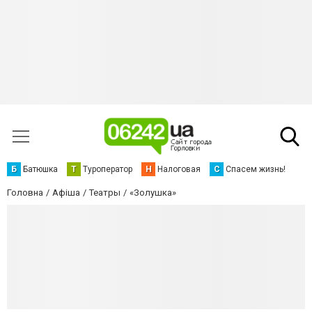
Б
Батюшка
Т
Туроператор
Н
Налоговая
С
Спасем жизнь!
Головна
Афіша
Театры
«Золушка»