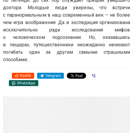
по легенде, до сих пор блуждает призрак умершего
доктора. Молодые люди уверены, что встречи
с паранормальным в наш современный век — не более
чем игра воображения. Да и экспедиция организована
исключительно ради исследования мифов
о человеческом подсознании. Но, оказавшись
в пещерах, путешественники неожиданно начинают
погибать один за другим самыми страшными
способами…
Reddit
Telegram
Viber
WhatsApp