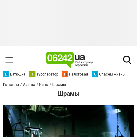
Б
Батюшка
Т
Туроператор
Н
Налоговая
С
Спасем жизнь!
Головна
Афіша
Кино
Шрамы
Шрамы