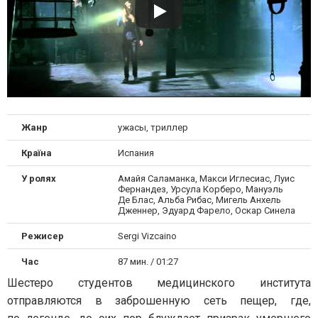
Жанр
ужасы, триллер
Країна
Испания
У ролях
Амайя Саламанка, Макси Иглесиас, Луис
Фернандез, Урсула Корберо, Мануэль
Де Блас, Альба Рибас, Мигель Анхель
Дженнер, Эдуард Фарело, Оскар Синела
Режисер
Sergi Vizcaino
Час
87 мин. / 01:27
Шестеро студентов медицинского института
отправляются в заброшенную сеть пещер, где,