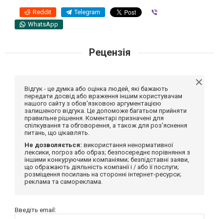
Reddit
Telegram
Viber
WhatsApp
Рецензія
Відгук - це думка або оцінка людей, які бажають
передати досвід або враження іншим користувачам
нашого сайту з обов'язковою аргументацією
залишеного відгука. Це допоможе багатьом прийняти
правильне рішення. Коментарі призначені для
спілкування та обговорення, а також для роз'яснення
питань, що цікавлять.
Не дозволяється:
використання ненормативної
лексики, погроз або образ; безпосереднє порівняння з
іншими конкуруючими компаніями; безпідставні заяви,
що ображають діяльність компанії і / або її послуги;
розміщення посилань на сторонні інтернет-ресурси;
реклама та самореклама.
Введіть email: