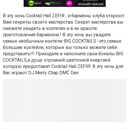
В эту ночь Cocktail Hall ZEFIR , и бармены клуба откроют
Вам секреты своего мастерства. Секрет мастерства вы
сможете увидеть в коктелях и в их красоте
приготовления барменом ! В эту ночь вы увидите
самые необычные коктели-BIG COCKTAILS -это самые
большие коктейли, которые вы только можете себе
представить!!! Приходите и наполните свои бокалы BIG
COCKTAILS,а душу огромной цветочной енергией
которую предоставит Cocktail Hall ZEFIR! В эту ночь для
Вас играют DJ Merry Chap DMC Den