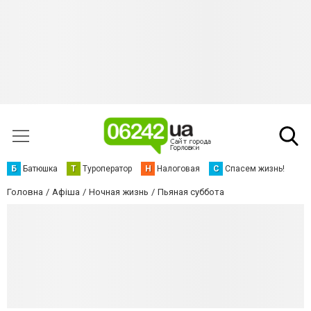
Б
Батюшка
Т
Туроператор
Н
Налоговая
С
Спасем жизнь!
Головна
Афіша
Ночная жизнь
Пьяная суббота